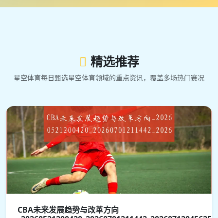
精选推荐
星空体育每日甄选星空体育领域的重点资讯，覆盖多场热门赛况
CBA未来发展趋势与改革方向