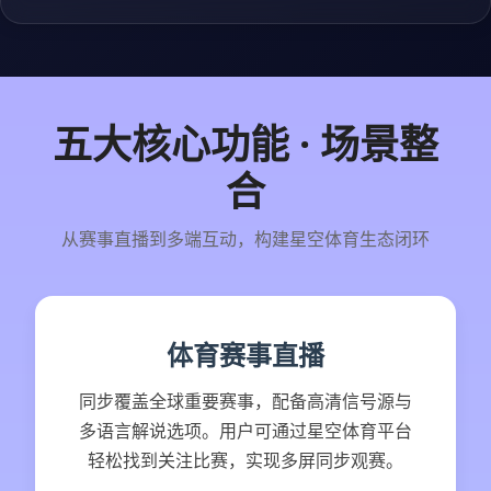
五大核心功能 · 场景整
合
从赛事直播到多端互动，构建星空体育生态闭环
体育赛事直播
同步覆盖全球重要赛事，配备高清信号源与
多语言解说选项。用户可通过星空体育平台
轻松找到关注比赛，实现多屏同步观赛。