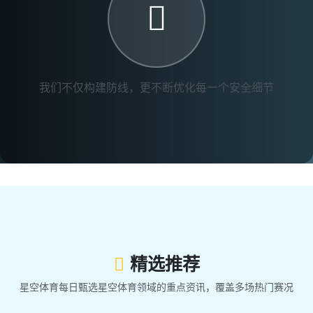
我们不仅构建防线，更不断优化每一个安全细节
精选推荐
星空体育每日甄选星空体育领域的重点资讯，覆盖多场热门赛况