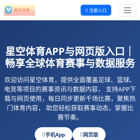
注册入口
星空体育
APP与网页版入口｜
畅享全球体育赛事与数据服务
欢迎访问
星空体育
，提供全面覆盖足球、篮球、
电竞等项目的赛事资讯与数据内容， 支持
APP下
载
与
网页使用
，每日同步更新千场比赛，聚焦热
门体育内容， 助您轻松获取赛事动态，掌握比
赛节奏。
手机App
网页版