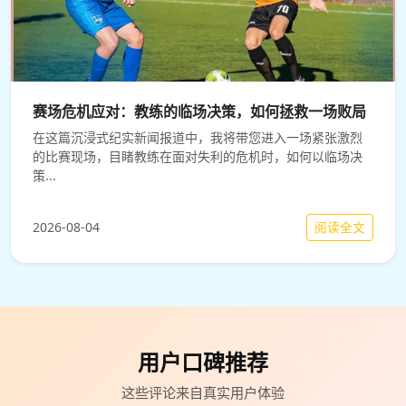
赛场危机应对：教练的临场决策，如何拯救一场败局
在这篇沉浸式纪实新闻报道中，我将带您进入一场紧张激烈
的比赛现场，目睹教练在面对失利的危机时，如何以临场决
策...
阅读全文
2026-08-04
用户口碑推荐
这些评论来自真实用户体验