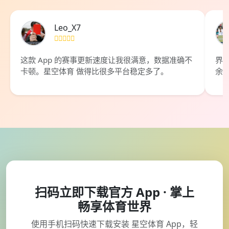
Leo_X7
这款 App 的赛事更新速度让我很满意，数据准确不
界
卡顿。星空体育 做得比很多平台稳定多了。
余
扫码立即下载官方 App · 掌上
畅享体育世界
使用手机扫码快速下载安装 星空体育 App，轻