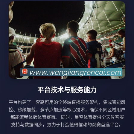
平台技术与服务能力
平台构建了一套高可用的全终端直播服务架构，集成智能风
控、秒级加载、多节点加速等核心技术，确保不同区域用户
都能流畅体验体育赛事。 同时，星空体育提供全天候客服
支持与数据同步，致力于打造值得信赖的观赛首选平台。