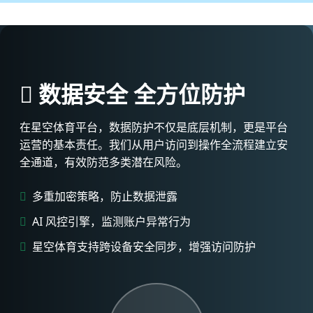
数据安全 全方位防护
在星空体育平台，数据防护不仅是底层机制，更是平台
运营的基本责任。我们从用户访问到操作全流程建立安
全通道，有效防范多类潜在风险。
多重加密策略，防止数据泄露
AI 风控引擎，监测账户异常行为
星空体育支持跨设备安全同步，增强访问防护